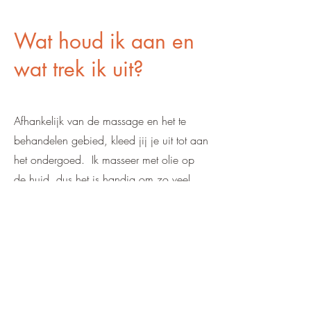
Wat houd ik aan en
wat trek ik uit?
Afhankelijk van de massage en het te
behandelen gebied, kleed jij je uit tot aan
het ondergoed. Ik masseer met olie op
de huid, dus het is handig om zo veel
mogelijk uit te trekken. Alles uiteraard in
overleg en natuurlijk altijd tot waar jij je
prettig bij voelt. Alleen het te masseren
gedeelte is niet afgedekt, de rest van je
lichaam wordt toegedekt met een
handdoek of deken.